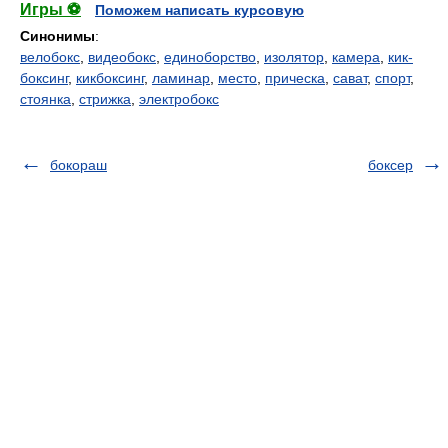
Игры ⚽
Поможем написать курсовую
Синонимы
:
велобокс
,
видеобокс
,
единоборство
,
изолятор
,
камера
,
кик-
боксинг
,
кикбоксинг
,
ламинар
,
место
,
прическа
,
сават
,
спорт
,
стоянка
,
стрижка
,
электробокс
бокораш
боксер