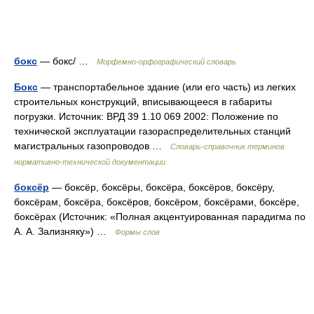
бокс
— бокс/ …
Морфемно-орфографический словарь
Бокс
— транспортабельное здание (или его часть) из легких
строительных конструкций, вписывающееся в габариты
погрузки. Источник: ВРД 39 1.10 069 2002: Положение по
технической эксплуатации газораспределительных станций
магистральных газопроводов …
Словарь-справочник терминов
нормативно-технической документации
боксёр
— боксёр, боксёры, боксёра, боксёров, боксёру,
боксёрам, боксёра, боксёров, боксёром, боксёрами, боксёре,
боксёрах (Источник: «Полная акцентуированная парадигма по
А. А. Зализняку») …
Формы слов