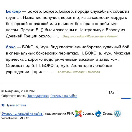
Боксёр
— Боксёр. Боксёр. Боксёp, порода служебных собак из
группы . Название получил, вероятно, из за схожести морды с
боксёрской перчаткой или с лицом боксёра с перебитым
носом. Предки Б. () были завезены в Центральную Европу из
Древней Греции около… …
Энциклопедия «Животные в доме»
бокс
— БОКС, а, муж. Вид спорта: единоборство кулачный бой
в специальных боксёрских перчатках. II. БОКС, а, муж. Мужская
причёска с коротко подстриженными висками и затылком.
Стрижка под б. III. БОКС, а, муж. Изолятор в лечебном
учреждении. | прил.… …
Толковый словарь Ожегова
© Академик, 2000-2026
18+
Обратная связь:
Техподдержка
,
Реклама на сайте
👣 Путешествия
Экспорт словарей на сайты
, сделанные на PHP,
Joomla,
Drupal,
WordPress, MODx.