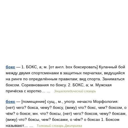
бокс
— 1. БОКС, а; м. [от англ. box боксировать] Кулачный бой
между двумя спортсменами в защитных перчатках, ведущийся
на ринге по определённым правилам; вид спорта. Заниматься
боксом. Соревнования по боксу. 2. БОКС, а; м. Мужская
причёска с коротко… …
Энциклопедический словарь
бокс
— [помещение] сущ., м., употр. нечасто Морфология:
(нет) чего? бокса, чему? боксу, (вижу) что? бокс, чем? боксом, о
чём? о боксе; мн. что? боксы, (нет) чего? боксов, чему? боксам,
(вижу) что? боксы, чем? боксами, о чём? о боксах 1. Боксом
называют… …
Толковый словарь Дмитриева